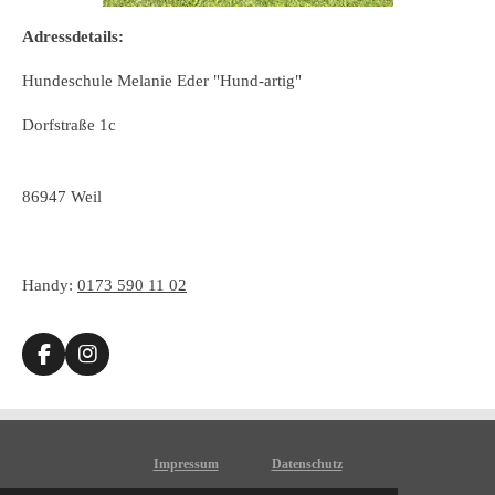
Adressdetails:
Hundeschule Melanie Eder "Hund-artig"
Dorfstraße 1c
86947 Weil
Handy:
0173 590 11 02
F
I
a
n
c
s
e
t
b
a
o
g
Impressum
Datenschutz
o
r